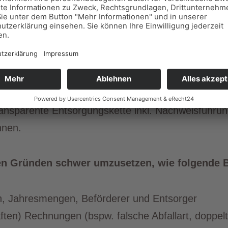
 für eine gesetzeskonforme Entsorgung ihrer Abfäl
berlassung der Abfälle an einen Entsorgungsdienstl
ansparente Entsorgungskette inkl. Nachweisführung
nnen.
chen Gründen schwer umzusetzen, wie folgende B
en, Jahresmengen, Beförderer und Entsorger
ften) Rechnungen (bspw. falsche Abfallart, doppel