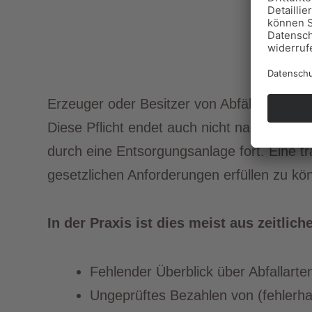
Erzeuger oder Besitzer von Abfällen haften
Diese Pflicht endet auch nicht nach der Ü
durch eine Entsorgungsanlage fort. Eine tr
gesetzlichen Anforderungen erfüllen zu kö
In der Praxis ist dies meist aus zeitli
Fehlender Überblick über Abfallart
Ungeprüftes Bezahlen von (fehlerha