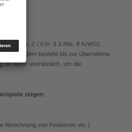
le (§ 7 Abs. 2 i.V.m. § 3 Abs. 8 KrWG).
eister, sondern besteht bis zur Übernahme
 ist daher unerlässlich, um die
eispiele zeigen:
te Abrechnung von Positionen etc.)