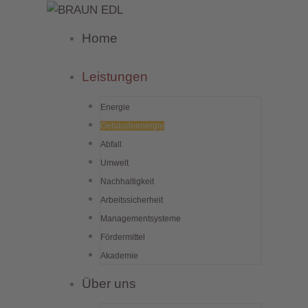
Zum
Inhalt
Home
springen
Leistungen
Energie
Gebäudeenergie
Abfall
Umwelt
Nachhaltigkeit
Arbeitssicherheit
Managementsysteme
Fördermittel
Akademie
Über uns