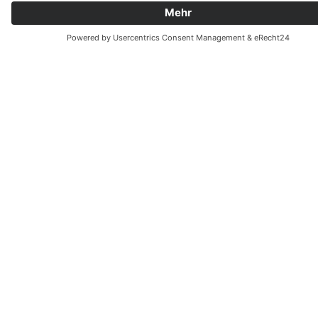
INTERESSE?
Wir helfen Ihnen gerne weiter.
gebaeudeenergie@braun-edl.de
+49 7253 / 9212 – 470