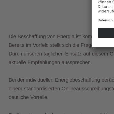
Die Beschaffung von Energie ist komplex, zei
Bereits im Vorfeld stellt sich die Frage nach 
Durch unseren täglichen Einsatz auf diesem Ge
aktuelle Empfehlungen aussprechen.
Bei der individuellen Energiebeschaffung berü
einem standardisierten Onlineausschreibungst
deutliche Vorteile.