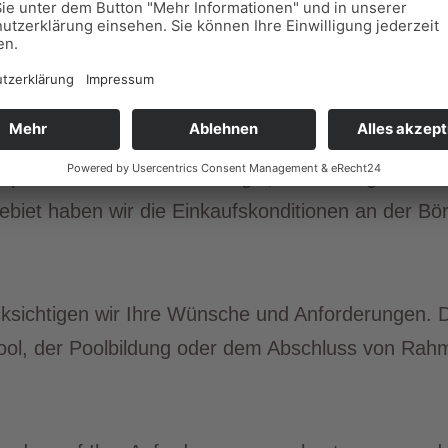
traubend und erfordert weitreichendes Fachwissen.
der passenden Einkaufsstrategie, dem richtigen Ein
biet haben wir die Einkaufskonditionen an der Bör
cksichtigen wir Ihre Wünsche und Anforderungen. D
ool, der Poolbildung oder dem Abschluss von Rah