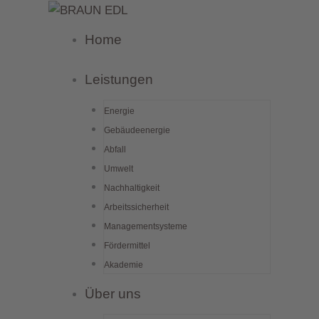
Zum
Inhalt
Home
springen
Leistungen
Energie
Gebäudeenergie
Abfall
Umwelt
Nachhaltigkeit
Arbeitssicherheit
Managementsysteme
Fördermittel
Akademie
Über uns