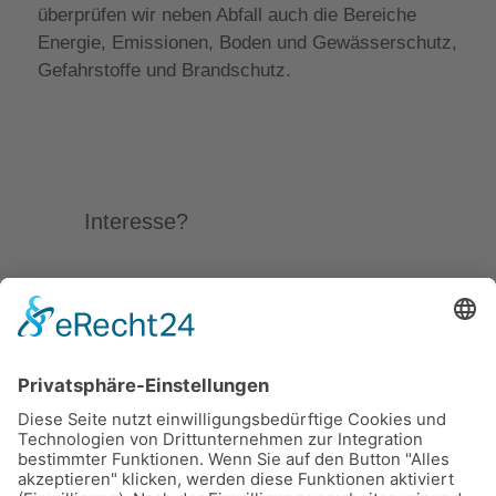
überprüfen wir neben Abfall auch die Bereiche
Energie, Emissionen, Boden und Gewässerschutz,
Gefahrstoffe und Brandschutz.
Interesse?
Wir helfen Ihnen gerne
weiter.
abfall-umwelt@braun-
edl.de
+49
7253 / 9212 – 460