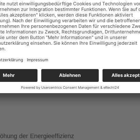
twohngebäude nach DIN V 18599
technik
berichts mit Handlungsempfehlungen
öhung der Energieeffizienz