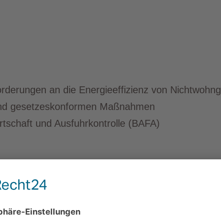
rderungen an die Energieeffizienz von Nichtwoh
 und gesetzeskonformen Maßnahmen
tschaft und Ausfuhrkontrolle (BAFA)