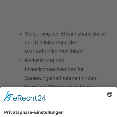
Steigerung der Effizienzhausklasse
durch Minimierung des
Wärmebrückenzuschlags
Reduzierung des
Investitionsaufwandes für
Sanierungsmaßnahmen (indem
bspw. die Dämmung reduziert
werden kann)
Energetische Optimierung der
Gebäudehülle bis ins Detail