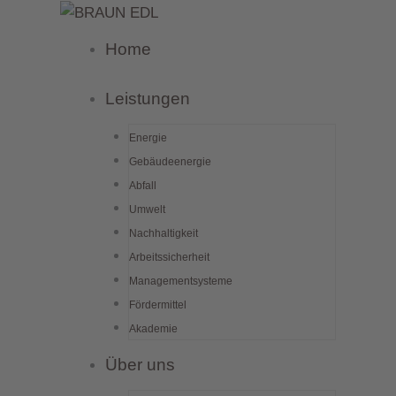
Zum
Inhalt
Home
springen
Leistungen
Energie
Gebäudeenergie
Abfall
Umwelt
Nachhaltigkeit
Arbeitssicherheit
Managementsysteme
Fördermittel
Akademie
Über uns