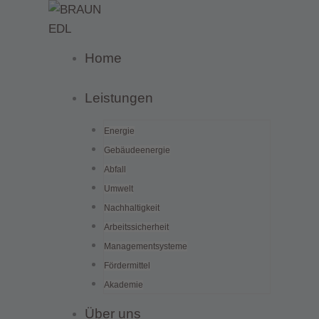
Zum
Inhalt
springen
Home
Leistungen
Energie
Gebäudeenergie
Abfall
Umwelt
Nachhaltigkeit
Arbeitssicherheit
Managementsysteme
Fördermittel
Akademie
Über uns