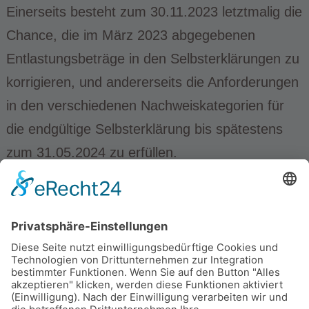
Einerseits besteht zum 30.11.2023 letztmalig die
Chance, die im März 2023 abgegebenen
Entlastungsbeträge in den Selbsterklärungen zu
korrigieren, und andererseits die Anforderungen
in den verschiedenen Nachweiskategorien für
die endgültige Selbsterklärung bis spätestens
zum 31.05.2024 zu erfüllen.
Weitergehende Informationen der Prüfbehörde,
insbesondere zum Umgang mit
Unternehmensverbunden, stehen noch aus.