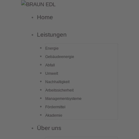
Zum
Inhalt
Home
springen
Leistungen
Energie
Gebäudeenergie
Abfall
Umwelt
Nachhaltigkeit
Arbeitssicherheit
Managementsysteme
Fördermittel
Akademie
Über uns