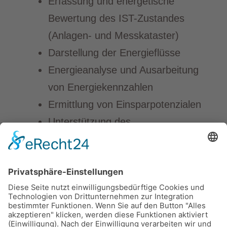
Erfassung und energetische
Bewertung des IST-Zustandes
(Anlagen- und Messkataster)
Darstellung der Energieflüsse
Energieanalyse und Ausarbeitung
von Energiekennzahlen
Ermittlung von Einsparpotenzialen
Unterstützung des
Energiemanagementbeauftragten
und des Energieteams im
Unternehmen
Unterstützung und Durchführung
der Schulungen von Mitarbeitern