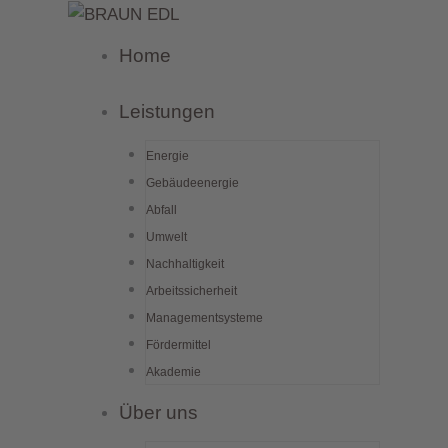
Zum
Inhalt
Home
springen
Leistungen
Energie
Gebäudeenergie
Abfall
Umwelt
Nachhaltigkeit
Arbeitssicherheit
Managementsysteme
Fördermittel
Akademie
Über uns