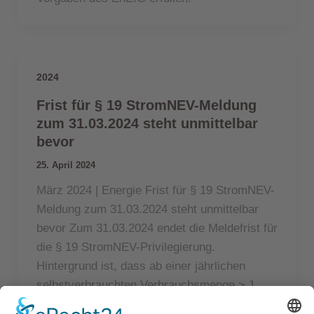
2024
Frist für § 19 StromNEV-Meldung
zum 31.03.2024 steht unmittelbar
bevor
25. April 2024
März 2024 | Energie Frist für § 19 StromNEV-
Meldung zum 31.03.2024 steht unmittelbar
bevor Zum 31.03.2024 endet die Meldefrist für
die § 19 StromNEV-Privilegierung.
Hintergrund ist, dass ab einer jährlichen
selbstverbrauchten Verbrauchsmenge > 1
GWh eine Eingruppierung in die sogenannte