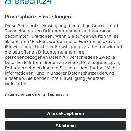
Kategorie LV Gruppe B vorgenommen wird,
was mit einem privilegierten Umlagesatz
einhergeht. Zwingend notwendig ist hier
jedoch eine aktive Meldung über die aus dem
Stromnetz bezogene und selbstverbrauchte,
d.h. abzüglich gemessener Verbräuche
Dritter, Strommenge im vorangegangenen
Kalenderjahr gegenüber dem Netzbetreiber.
Im Falle der Verletzung dieser
Mitteilungspflicht muss der Netzbetreiber die
§ 19 StromNEV-Umlage in voller Höhe
berechnen, was aufgrund der angewandten
Berechnungsmethodik (privilegierter
Umlagesatz wird vorab gewährt) eine
nachträgliche Mehrbelastung zur Folge hätte.
Bei Fragen oder bei der Umsetzung der
Anforderungen stehen wir Ihnen gerne zur