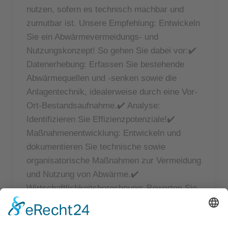
nutzen, sofern es technisch machbar und
zumutbar ist. Unsere Empfehlung: Entwickeln
Sie ein Abwärmevermeidungs- und
Nutzungskonzept! So gehen Sie dabei vor:✔️
Datenerhebung: Erfassen Sie bestehende
Abwärmequellen und -senken sowie die
Anlagentechnik, idealerweise durch eine Vor-
Ort-Bestandsaufnahme.✔️ Analyse:
Identifizieren Sie Effizienzpotenziale!✔️
Maßnahmenentwicklung: Entwickeln und
dokumentieren Sie technische sowie
organisatorische Maßnahmen zur Vermeidung
und Nutzung von Abwärme.✔️
Wirtschaftlichkeitsberechnung: Bewerten Sie
die Maßnahmen anhand fundierter
Wirtschaftlichkeitsberechnungen. Und denken