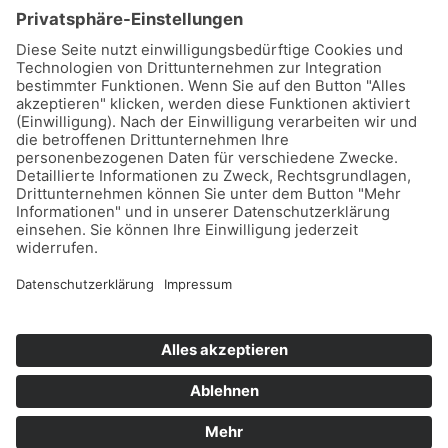
Sie künftig an die jährliche Meldung /
Aktualisierung Ihrer Daten im
Abwärmekataster! Nutzen Sie die Chancen,
die das EnEfG bietet, und machen Sie
Abwärme zu einer wertvollen Ressource!
Haben Sie schon ein Abwärmekonzept oder
benötigen Sie Unterstützung? Dann sprechen
Sie uns gerne an! Interesse? Wir helfen
Ihnen gerne weiter.energie@braun-edl.de+49
7253 / 9212 – 460 Bereit loszulegen?
←
Zurück
1
…
3
4