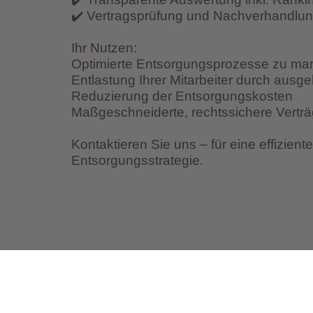
✔️ Vertragsprüfung und Nachverhandlu
Ihr Nutzen:
Optimierte Entsorgungsprozesse zu mar
Entlastung Ihrer Mitarbeiter durch ausg
Reduzierung der Entsorgungskosten
Maßgeschneiderte, rechtssichere Vertr
Kontaktieren Sie uns – für eine effizie
Entsorgungsstrategie.