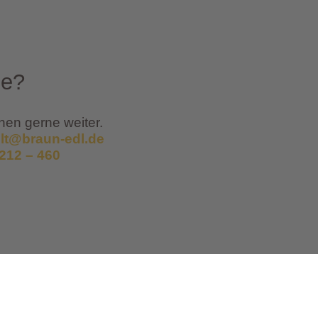
se?
hnen gerne weiter.
lt@braun-edl.de
9212 – 460