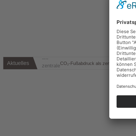
Aktuelles
CO₂-Fußabdruck als zentrale Kennza
Energiemarkt-Update KW 29/2025
Energiemarkt-Update KW 27/2025
Energiemarkt-Update KW 26/2025
Energiemarkt-Update KW 24/2025
Wichtige Neuerung zur EnsTransV-Mel
Marktupdate Strom & Gas KW 23
Energiemarkt-Update KW 28/2025