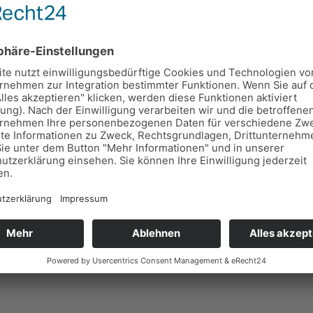
hl moderner Unternehmensführung
dung (Strom- & Energiesteuer)