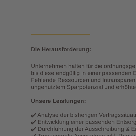
Gasspeicherumlage 2025
Marktupdate Strom KW 22
Die Herausforderung:
Unternehmen haften für die ordnungsge
bis diese endgültig in einer passende
Fehlende Ressourcen und Intransparenz
ungenutztem Sparpotenzial und erhöht
Unsere Leistungen:
✔️ Analyse der bisherigen Vertragssituat
✔️ Entwicklung einer passenden Entsor
✔️ Durchführung der Ausschreibung & 
✔️ Transparente Auswertung inkl. Ranki