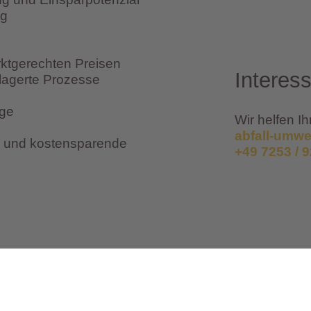
ng
ktgerechten Preisen
Interes
elagerte Prozesse
äge
Wir helfen I
abfall-umwe
nte und kostensparende
+49 7253 / 