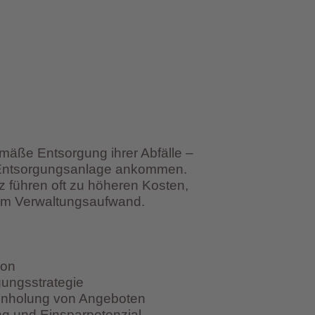
mäße Entsorgung ihrer Abfälle –
n Entsorgungsanlage ankommen.
 führen oft zu höheren Kosten,
em Verwaltungsaufwand.
ion
gungsstrategie
Einholung von Angeboten
ng und Einsparpotenzial