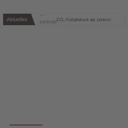
Aktuelles
CO₂-Fußabdruck als zentrale Kennzahl moderner Unternehmensführung
Energiemarkt-Update KW 29/2025
Energiemarkt-Update KW 27/2025
Energiemarkt-Update KW 26/2025
Energiemarkt-Update KW 24/2025
Wichtige Neuerung zur EnsTransV-Meldung (Strom- & Energiesteuer)
Marktupdate Strom & Gas KW 23
Energiemarkt-Update KW 28/2025
Gasspeicherumlage 2025
Marktupdate Strom KW 22