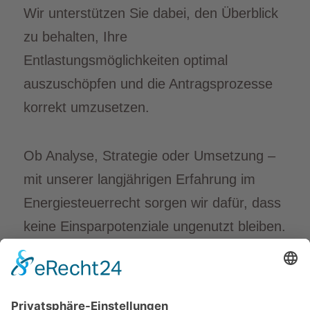
Wir unterstützen Sie dabei, den Überblick
zu behalten, Ihre
Entlastungsmöglichkeiten optimal
auszuschöpfen und die Antragsprozesse
korrekt umzusetzen.
Ob Analyse, Strategie oder Umsetzung –
mit unserer langjährigen Erfahrung im
Energiesteuerrecht sorgen wir dafür, dass
keine Einsparpotenziale ungenutzt bleiben.
Sprechen Sie uns an – wir beraten Sie
individuell und praxisnah.