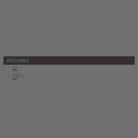
Aktuelles
Energiemarkt-Update KW 29/2025
Energiemarkt-Update KW 27/2025
CO₂-Fußabdruck als zentrale Kennzahl moderner
Energiemarkt-Update KW 26/2025