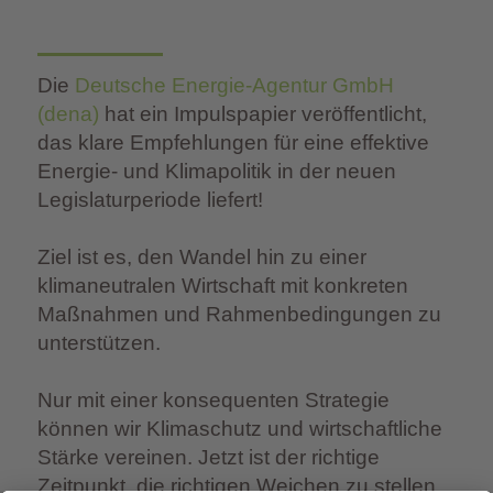
Unternehmensführung
Energiemarkt-Update KW 24/2025
Die
Deutsche Energie-Agentur GmbH
Marktupdate Strom & Gas KW 23
Gasspeicherumlage 2025
(dena)
hat ein Impulspapier veröffentlicht,
Energiemarkt-Update KW 28/2025
das klare Empfehlungen für eine effektive
Marktupdate Strom KW 22
Energie- und Klimapolitik in der neuen
Wichtige Neuerung zur EnsTransV-Meldung (Strom- &
Legislaturperiode liefert!
Energiesteuer)
Ziel ist es, den Wandel hin zu einer
klimaneutralen Wirtschaft mit konkreten
Maßnahmen und Rahmenbedingungen zu
unterstützen.
Nur mit einer konsequenten Strategie
können wir Klimaschutz und wirtschaftliche
Stärke vereinen. Jetzt ist der richtige
Zeitpunkt, die richtigen Weichen zu stellen.