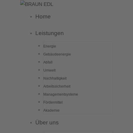
Zum
Inhalt
Home
springen
Leistungen
Energie
Gebäudeenergie
Abfall
Umwelt
Nachhaltigkeit
Arbeitssicherheit
Managementsysteme
Fördermittel
Akademie
Über uns